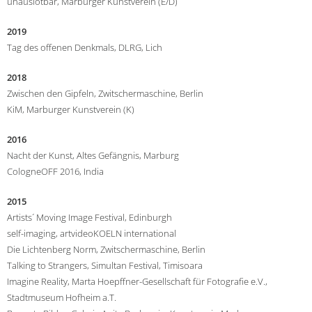
unauslotbar, Marburger Kunstverein (E/D)
2019
Tag des offenen Denkmals, DLRG, Lich
2018
Zwischen den Gipfeln, Zwitschermaschine, Berlin
KiM, Marburger Kunstverein (K)
2016
Nacht der Kunst, Altes Gefängnis, Marburg
CologneOFF 2016, India
2015
Artists´ Moving Image Festival, Edinburgh
self-imaging, artvideoKOELN international
Die Lichtenberg Norm, Zwitschermaschine, Berlin
Talking to Strangers, Simultan Festival, Timisoara
Imagine Reality, Marta Hoepffner-Gesellschaft für Fotografie e.V.,
Stadtmuseum Hofheim a.T.